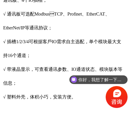
通讯板、4个IO插槽；
√ 通讯板可选配ModbusTCP、Profinet、EtherCAT、
EtherNet/IP等通讯协议；
√ 插槽1/2/3/4可根据客⼾IO需求⾃主选配，单个模块最⼤⽀
持16个通道；
√ 带液晶显⽰，可查看通讯参数、IO通道状态、模块版本等
你好，我想了解一下能源管理系统
信息；
√ 塑料外壳，体积⼩巧，安装⽅便。