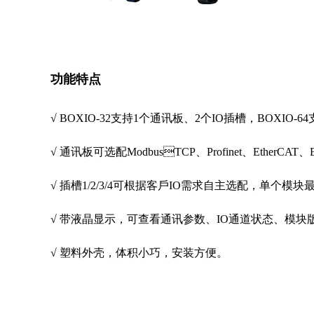
功能特点
√ BOXIO-32⽀持1个通讯板、2个IO插槽，BOXIO-
√ 通讯板可选配ModbusTCP、Profinet、EtherCAT、
√ 插槽1/2/3/4可根据客⼾IO需求⾃主选配，单个模
√ 带液晶显⽰，可查看通讯参数、IO通道状态、模块
√ 塑料外壳，体积⼩巧，安装⽅便。