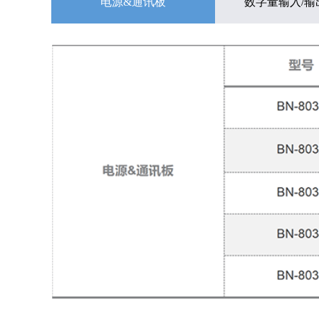
电源&通讯板
数字量输⼊/输