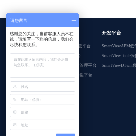
请您留言
关于我们
核心平台
开发平台
感谢您的关注，当前客服人员不在
线，请填写一下您的信息，我们会
尽快和您联系。
企业介绍
ZedaCloud物联网云平台
SmartViewAP
资质荣誉
ZedaEdge边缘平台
SmartViewToo
招贤纳士
ZedaOMTools运维管理平台
SmartViewDTw
联系我们
ZedaDevice数据采集平台
友情链接：
正达物联