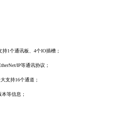
64⽀持1个通讯板、4个IO插槽；
EtherNet/IP等通讯协议；
块最⼤⽀持16个通道；
版本等信息；