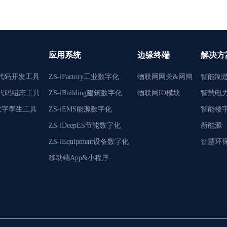
应用系统
边缘终端
解决方
M低代码开发工具
ZS-iFactory工业数字化
物联网网关&网闸
智能制
ls低代码组态工具
ZS-iBuilding建筑数字化
物联网IO模块
智慧电
in数字孪生工具
ZS-iEMS能源数字化
智能楼
ZS-iDeepES节能数字化
新能源
ZS-iEquipment设备数字化
智慧环
移动端App&小程序